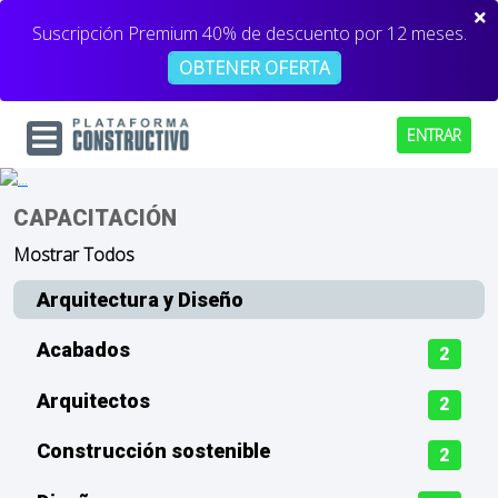
Suscripción Premium 40% de descuento por 12 meses.
OBTENER OFERTA
ENTRAR
CAPACITACIÓN
Mostrar Todos
Arquitectura y Diseño
Acabados
2
Arquitectos
2
Construcción sostenible
2