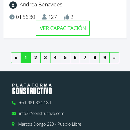
Andrea Benavides
01:56:30
127
2
VER CAPACITACIÓN
Previous
(current)
(current)
(current)
(current)
(current)
(current)
(current)
(current)
(current)
Next
«
1
2
3
4
5
6
7
8
9
»
+51 981 324 180
info2@constructivo.com
Marcos Dongo 223 - Pueblo Libre